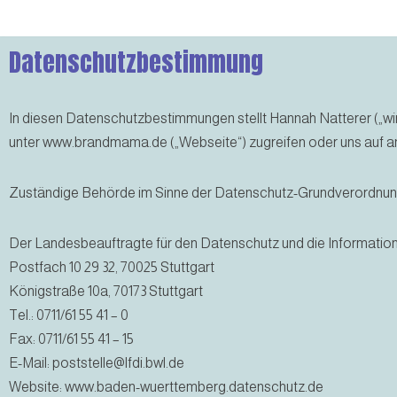
Zum
Datenschutzbestimmung
Inhalt
springen
In diesen Datenschutzbestimmungen stellt Hannah Natterer („wi
unter www.brandmama.de („Webseite“) zugreifen oder uns auf a
Zuständige Behörde im Sinne der Datenschutz-Grundverordnu
Der Landesbeauftragte für den Datenschutz und die Informatio
Postfach 10 29 32, 70025 Stuttgart
Königstraße 10a, 70173 Stuttgart
Tel.: 0711/61 55 41 – 0
Fax: 0711/61 55 41 – 15
E-Mail: poststelle@lfdi.bwl.de
Website: www.baden-wuerttemberg.datenschutz.de