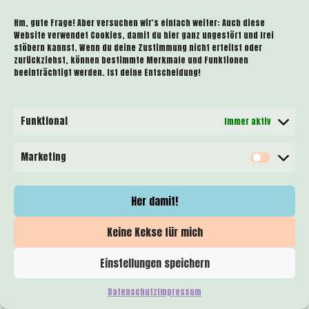
Hm, gute Frage! Aber versuchen wir's einfach weiter: Auch diese
Website verwendet Cookies, damit du hier ganz ungestört und frei
stöbern kannst. Wenn du deine Zustimmung nicht erteilst oder
zurückziehst, können bestimmte Merkmale und Funktionen
beeinträchtigt werden. Ist deine Entscheidung!
Funktional
Immer aktiv
Marketing
Her damit!
Keine Kekse für mich
Hannah Natterer © 2023. Alle Rechte vorbehalten.
Einstellungen speichern
Impressum
Datenschutz
Datenschutz
Impressum
#callmetoaction